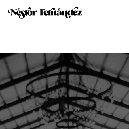
fía
Vídeo
Otros trabajos
Sobre mí
C