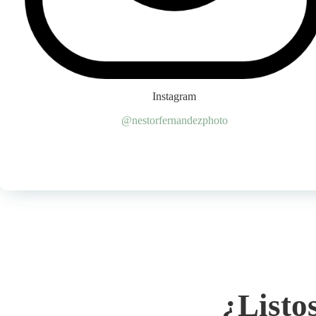
Instagram
@nestorfernandezphoto
¿Listo